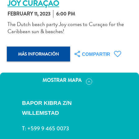
JOY CURAÇAO
FEBRUARY 11, 2023
6:00 PM
The Dutch beach party Joy comes to Curaçao for the
Caribbean sun & beaches!
Actividades
acuáticas
Alquiler
MÁS INFORMACIÓN
COMPARTIR
de
coches
Arte
y
MOSTRAR MAPA
Cultura
Aventuras
en
BAPOR KIBRA Z/N
tierra
WILLEMSTAD
Comida
y
T:
+599 9 465 0073
bebida