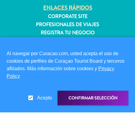
quedarse?
ENLACES RÁPIDOS
CORPORATE SITE
PROFESIONALES DE VIAJES
REGISTRA TU NEGOCIO
ENVÍA TU EVENTO
Al navegar por Curacao.com, usted acepta el uso de
INFORMACIÓN PARA VISITANTES
cookies de perfiles de Curaçao Tourist Board y terceros
TARJETA DE INMIGRACIÓN
afiliados. Más información sobre cookies y
Privacy
FAQS
Policy
CONTÁCTENOS
EVENTOS
GUÍA TURÍSTICO
CONFIRMAR SELECCIÓN
Acepto
ACERCA DE ESTE SITIO
POLÍTICA DE PRIVACIDAD
CONDICIONES DE USO
ENLACE DE COMPARTIR
COMPARTIR EN