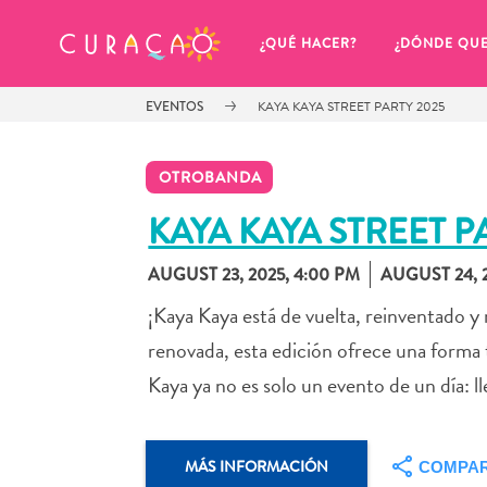
MIS FAVORITOS
¿QUÉ HACER?
¿DÓNDE QU
EVENTOS
KAYA KAYA STREET PARTY 2025
OTROBANDA
KAYA KAYA STREET P
AUGUST 23, 2025, 4:00 PM
AUGUST 24, 
Parece que no has guardado 
ningún lugar favorito aún.
¡Kaya Kaya está de vuelta, reinventado 
renovada, esta edición ofrece una forma 
Kaya ya no es solo un evento de un día: 
Cuando quiera guardar algo para más tarde, asegúrese 
MÁS INFORMACIÓN
COMPAR