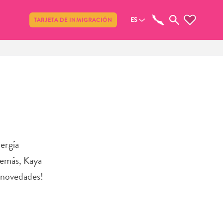
Compartir
ES
TARJETA DE INMIGRACIÓN
ergía
demás, Kaya
s novedades!