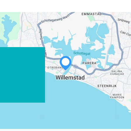
WHATSAPP
FACEBOOK
X
COPIAR ENLACE
CORREO ELECTRÓNICO
COPIAR ENLACE