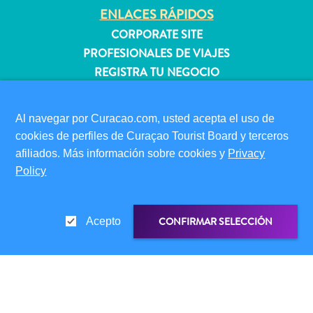
quedarse?
ENLACES RÁPIDOS
CORPORATE SITE
PROFESIONALES DE VIAJES
REGISTRA TU NEGOCIO
ENVÍA TU EVENTO
Al navegar por Curacao.com, usted acepta el uso de
INFORMACIÓN PARA VISITANTES
cookies de perfiles de Curaçao Tourist Board y terceros
TARJETA DE INMIGRACIÓN
afiliados. Más información sobre cookies y
Privacy
FAQS
Policy
CONTÁCTENOS
EVENTOS
GUÍA TURÍSTICO
CONFIRMAR SELECCIÓN
Acepto
ACERCA DE ESTE SITIO
POLÍTICA DE PRIVACIDAD
CONDICIONES DE USO
ENLACE DE COMPARTIR
COMPARTIR EN