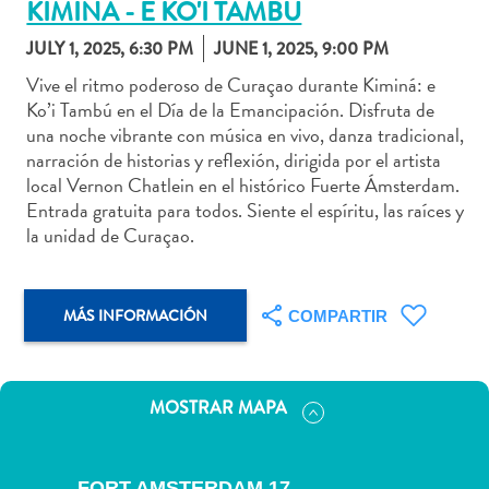
KIMINA - E KO'I TAMBU
JULY 1, 2025, 6:30 PM
JUNE 1, 2025, 9:00 PM
Vive el ritmo poderoso de Curaçao durante Kiminá: e
Ko’i Tambú en el Día de la Emancipación. Disfruta de
Actividades
una noche vibrante con música en vivo, danza tradicional,
acuáticas
narración de historias y reflexión, dirigida por el artista
Alquiler
local Vernon Chatlein en el histórico Fuerte Ámsterdam.
de
Entrada gratuita para todos. Siente el espíritu, las raíces y
coches
la unidad de Curaçao.
Arte
y
Cultura
MÁS INFORMACIÓN
COMPARTIR
Aventuras
en
tierra
MOSTRAR MAPA
Comida
y
bebida
FORT AMSTERDAM 17