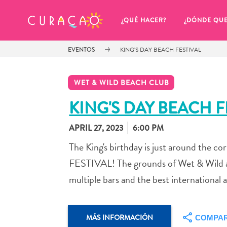
MIS FAVORITOS
¿QUÉ HACER?
¿DÓNDE QU
EVENTOS
KING'S DAY BEACH FESTIVAL
WET & WILD BEACH CLUB
KING'S DAY BEACH F
APRIL 27, 2023
6:00 PM
Parece que no has guardado 
ningún lugar favorito aún.
The King's birthday is just around the
FESTIVAL! The grounds of Wet & Wild an
multiple bars and the best international 
Cuando quiera guardar algo para más tarde, asegúrese 
MÁS INFORMACIÓN
COMPAR