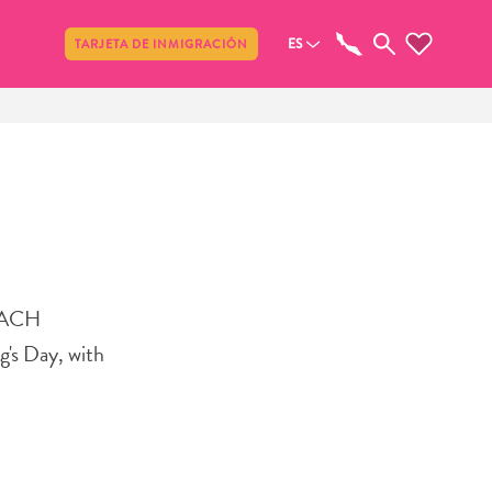
Compartir
ES
TARJETA DE INMIGRACIÓN
BEACH
's Day, with