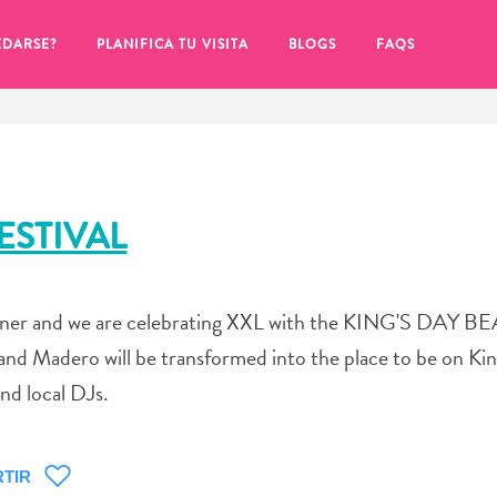
EDARSE?
PLANIFICA TU VISITA
BLOGS
FAQS
ESTIVAL
 corner and we are celebrating XXL with the KING'S DAY 
d Madero will be transformed into the place to be on King
and local DJs.
de hacer clic en el
TIR