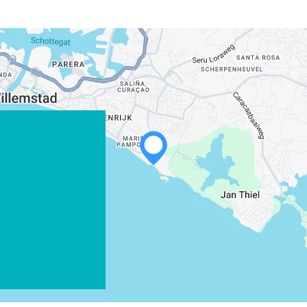
WHATSAPP
FACEBOOK
X
COPIAR ENLACE
CORREO ELECTRÓNICO
COPIAR ENLACE