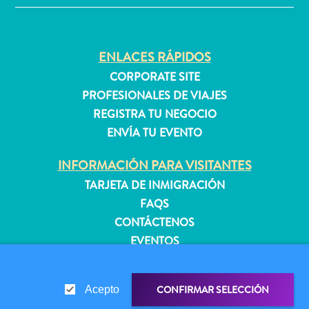
quedarse?
ENLACES RÁPIDOS
CORPORATE SITE
PROFESIONALES DE VIAJES
REGISTRA TU NEGOCIO
ENVÍA TU EVENTO
INFORMACIÓN PARA VISITANTES
TARJETA DE INMIGRACIÓN
FAQS
CONTÁCTENOS
EVENTOS
GUÍA TURÍSTICO
CONFIRMAR SELECCIÓN
Acepto
ACERCA DE ESTE SITIO