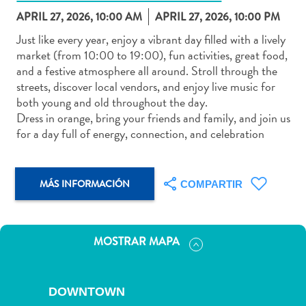
APRIL 27, 2026, 10:00 AM
APRIL 27, 2026, 10:00 PM
Just like every year, enjoy a vibrant day filled with a lively
market (from 10:00 to 19:00), fun activities, great food,
and a festive atmosphere all around. Stroll through the
Actividades
streets, discover local vendors, and enjoy live music for
acuáticas
both young and old throughout the day.
Alquiler
Dress in orange, bring your friends and family, and join us
de
for a day full of energy, connection, and celebration
coches
Arte
y
MÁS INFORMACIÓN
COMPARTIR
Cultura
Aventuras
en
MOSTRAR MAPA
tierra
Comida
y
DOWNTOWN
bebida