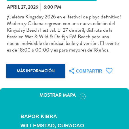
APRIL 27, 2026
6:00 PM
¡Celebra Kingsday 2026 en el festival de playa definitivo!
Madero y Cabana regresan con una nueva edición del
Kingsday Beach Festival. El 27 de abril, disfruta de la
Actividades
fiesta en Wet & Wild & Dolfijn FM Beach para una
acuáticas
noche inolvidable de música, baile y diversión. El evento
Alquiler
es de 18:00 a 00:00 y es para mayores de 18 años.
de
coches
Arte
MÁS INFORMACIÓN
COMPARTIR
y
Cultura
Aventuras
MOSTRAR MAPA
en
tierra
Comida
BAPOR KIBRA
y
bebida
WILLEMSTAD, CURACAO