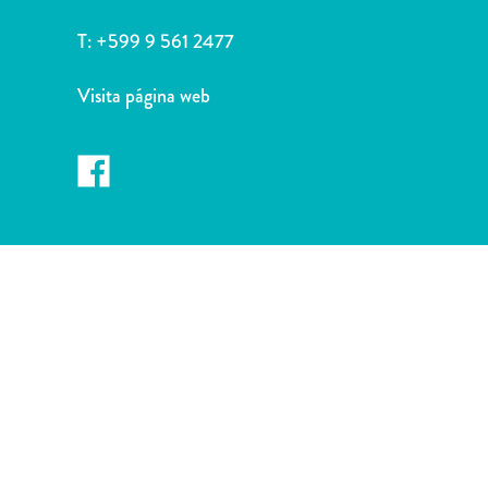
Deportes
y
T:
+599 9 561 2477
golf
Excursiones
Visita página web
Monumentos
y
lugares
de
interés
Museos
Naturaleza
y
parques
Operadores
de
buceo
otro
Playas