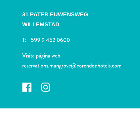
Deportes
y
31 PATER EUWENSWEG
golf
WILLEMSTAD
Excursiones
Monumentos
T:
+599 9 462 0600
y
lugares
Visita página web
de
interés
reservations.mangrove@corendonhotels.com
Museos
Naturaleza
y
parques
Operadores
de
buceo
otro
Playas