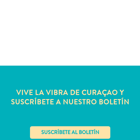
Servicios
de
taxi
Sitios
de
buceo
y
snorkel
Spa
y
bienestar
Vida
VIVE LA VIBRA DE CURAÇAO Y
nocturna
SUSCRÍBETE A NUESTRO BOLETÍN
y
entretenimiento
Zonas
Comerciales
¿Dónde