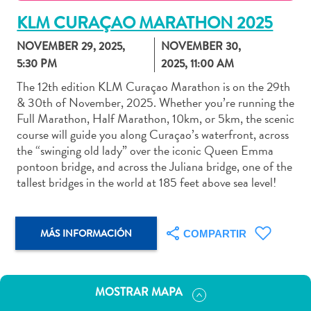
KLM CURAÇAO MARATHON 2025
NOVEMBER 29, 2025,
NOVEMBER 30,
5:30 PM
2025, 11:00 AM
Actividades
The 12th edition KLM Curaçao Marathon is on the 29th
acuáticas
& 30th of November, 2025. Whether you’re running the
Alquiler
Full Marathon, Half Marathon, 10km, or 5km, the scenic
de
course will guide you along Curaçao’s waterfront, across
coches
the “swinging old lady” over the iconic Queen Emma
Arte
pontoon bridge, and across the Juliana bridge, one of the
y
tallest bridges in the world at 185 feet above sea level!
Cultura
Aventuras
en
MÁS INFORMACIÓN
COMPARTIR
tierra
Comida
y
MOSTRAR MAPA
bebida