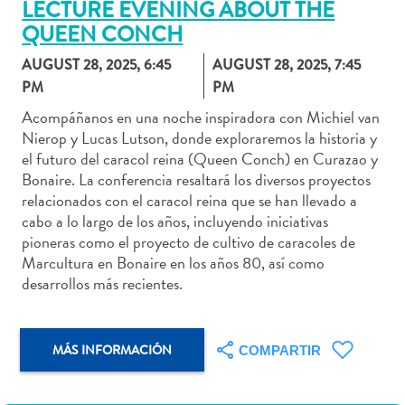
LECTURE EVENING ABOUT THE
QUEEN CONCH
AUGUST 28, 2025, 6:45
AUGUST 28, 2025, 7:45
PM
PM
Actividades
Acompáñanos en una noche inspiradora con Michiel van
acuáticas
Nierop y Lucas Lutson, donde exploraremos la historia y
Alquiler
el futuro del caracol reina (Queen Conch) en Curazao y
de
Bonaire. La conferencia resaltará los diversos proyectos
coches
relacionados con el caracol reina que se han llevado a
Arte
cabo a lo largo de los años, incluyendo iniciativas
y
pioneras como el proyecto de cultivo de caracoles de
Cultura
Marcultura en Bonaire en los años 80, así como
Aventuras
desarrollos más recientes.
en
tierra
Comida
MÁS INFORMACIÓN
COMPARTIR
y
bebida