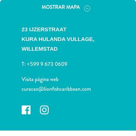
Deportes
MOSTRAR MAPA
y
golf
Excursiones
23 IJZERSTRAAT
Monumentos
KURA HULANDA VULLAGE,
y
lugares
WILLEMSTAD
de
interés
T:
+599 9 673 0609
Museos
Naturaleza
Visita página web
y
curacao@lionfishcaribbean.com
parques
Operadores
de
buceo
otro
Playas