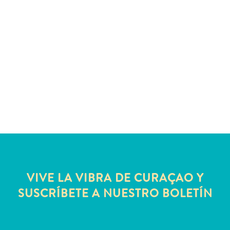
Servicios
de
taxi
Sitios
de
buceo
y
snorkel
Spa
y
bienestar
Vida
nocturna
y
VIVE LA VIBRA DE CURAÇAO Y
entretenimiento
SUSCRÍBETE A NUESTRO BOLETÍN
Zonas
Comerciales
¿Dónde