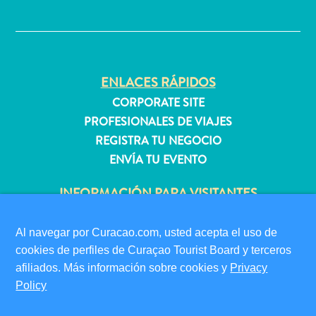
✕
quedarse?
ENLACES RÁPIDOS
CORPORATE SITE
PROFESIONALES DE VIAJES
REGISTRA TU NEGOCIO
ENVÍA TU EVENTO
INFORMACIÓN PARA VISITANTES
TARJETA DE INMIGRACIÓN
FAQS
Al navegar por Curacao.com, usted acepta el uso de
CONTÁCTENOS
cookies de perfiles de Curaçao Tourist Board y terceros
afiliados. Más información sobre cookies y
Privacy
EVENTOS
Policy
GUÍA TURÍSTICO