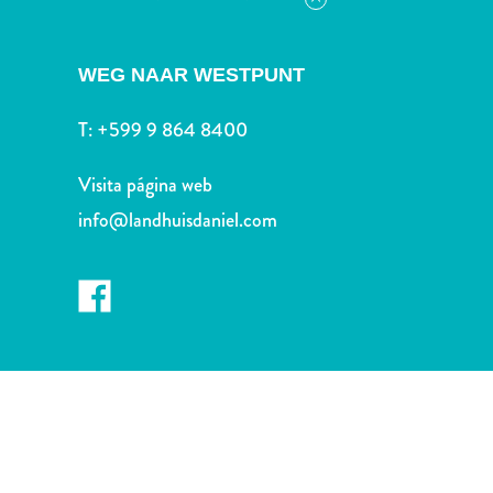
Deportes
y
golf
WEG NAAR WESTPUNT
Excursiones
Monumentos
T:
+599 9 864 8400
y
lugares
Visita página web
de
info@landhuisdaniel.com
interés
Museos
Naturaleza
y
parques
Operadores
de
buceo
otro
Playas