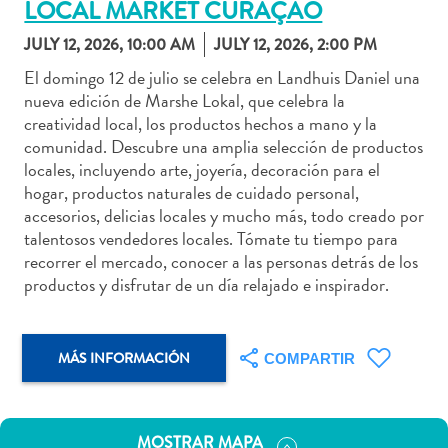
LOCAL MARKET CURAÇAO
JULY 12, 2026, 10:00 AM
JULY 12, 2026, 2:00 PM
El domingo 12 de julio se celebra en Landhuis Daniel una
nueva edición de Marshe Lokal, que celebra la
Actividades
creatividad local, los productos hechos a mano y la
acuáticas
comunidad. Descubre una amplia selección de productos
Alquiler
locales, incluyendo arte, joyería, decoración para el
de
hogar, productos naturales de cuidado personal,
coches
accesorios, delicias locales y mucho más, todo creado por
Arte
talentosos vendedores locales. Tómate tu tiempo para
y
recorrer el mercado, conocer a las personas detrás de los
Cultura
productos y disfrutar de un día relajado e inspirador.
Aventuras
en
tierra
MÁS INFORMACIÓN
COMPARTIR
Comida
y
bebida
MOSTRAR MAPA