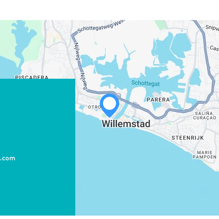
WHATSAPP
FACEBOOK
X
e.com
COPIAR ENLACE
CORREO ELECTRÓNICO
COPIAR ENLACE