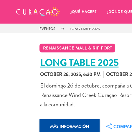
MIS FAVORITOS
¿QUÉ HACER?
¿DÓNDE QU
EVENTOS
LONG TABLE 2025
RENAISSANCE MALL & RIF FORT
LONG TABLE 2025
OCTOBER 26, 2025, 6:30 PM
OCTOBER 26
Parece que no has guardado 
ningún lugar favorito aún.
El domingo 26 de octubre, acompaña a 600
Renaissance Wind Creek Curaçao Resort.
a la comunidad.
Cuando quiera guardar algo para más tarde, asegúrese 
MÁS INFORMACIÓN
COMPAR