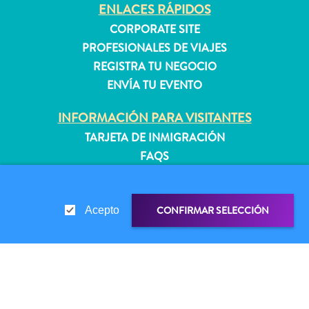
quedarse?
ENLACES RÁPIDOS
CORPORATE SITE
PROFESIONALES DE VIAJES
REGISTRA TU NEGOCIO
ENVÍA TU EVENTO
INFORMACIÓN PARA VISITANTES
TARJETA DE INMIGRACIÓN
FAQS
CONTÁCTENOS
EVENTOS
CONFIRMAR SELECCIÓN
Acepto
GUÍA TURÍSTICO
ACERCA DE ESTE SITIO
POLÍTICA DE PRIVACIDAD
ENLACE DE COMPARTIR
COMPARTIR EN
CONDICIONES DE USO