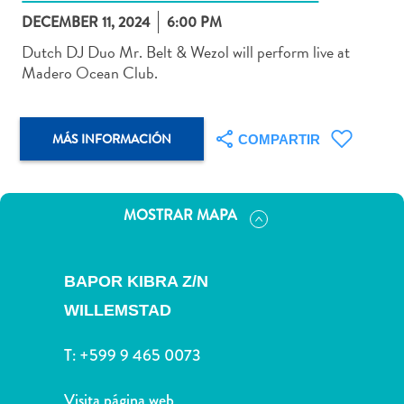
DECEMBER 11, 2024
6:00 PM
Dutch DJ Duo Mr. Belt & Wezol will perform live at
Madero Ocean Club.
Actividades
acuáticas
MÁS INFORMACIÓN
Alquiler
COMPARTIR
de
coches
Arte
MOSTRAR MAPA
y
Cultura
Aventuras
BAPOR KIBRA Z/N
en
WILLEMSTAD
tierra
Comida
T:
+599 9 465 0073
y
bebida
Visita página web