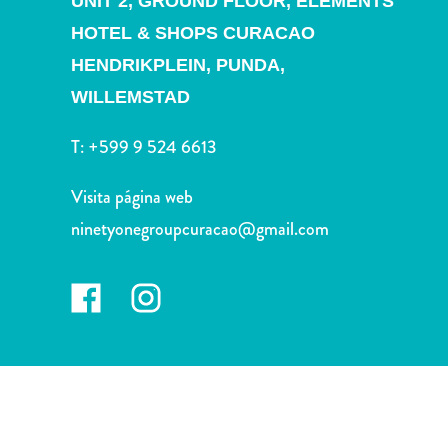
UNIT 2, GROUND FLOOR, ELEMENTS
Deportes
y
HOTEL & SHOPS CURACAO
golf
HENDRIKPLEIN, PUNDA,
Excursiones
WILLEMSTAD
Monumentos
y
T:
+599 9 524 6613
lugares
de
Visita página web
interés
ninetyonegroupcuracao@gmail.com
Museos
Naturaleza
y
parques
Operadores
de
buceo
otro
Playas