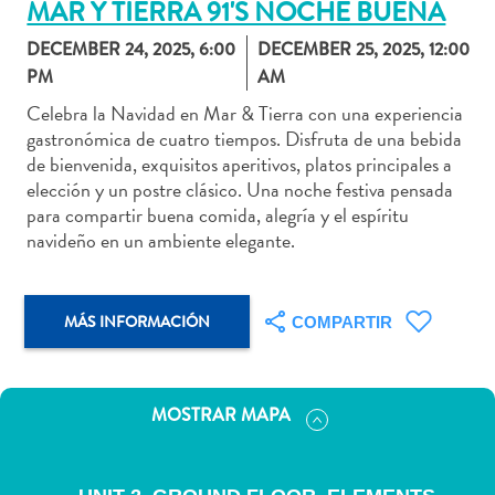
MAR Y TIERRA 91'S NOCHE BUENA
DECEMBER 24, 2025, 6:00
DECEMBER 25, 2025, 12:00
PM
AM
Celebra la Navidad en Mar & Tierra con una experiencia
Actividades
gastronómica de cuatro tiempos. Disfruta de una bebida
acuáticas
de bienvenida, exquisitos aperitivos, platos principales a
Alquiler
elección y un postre clásico. Una noche festiva pensada
de
para compartir buena comida, alegría y el espíritu
coches
navideño en un ambiente elegante.
Arte
y
Cultura
MÁS INFORMACIÓN
COMPARTIR
Aventuras
en
tierra
MOSTRAR MAPA
Comida
y
bebida