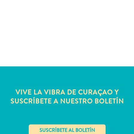
Servicios
de
taxi
Sitios
de
buceo
y
snorkel
Spa
y
bienestar
Vida
VIVE LA VIBRA DE CURAÇAO Y
nocturna
SUSCRÍBETE A NUESTRO BOLETÍN
y
entretenimiento
Zonas
Comerciales
¿Dónde