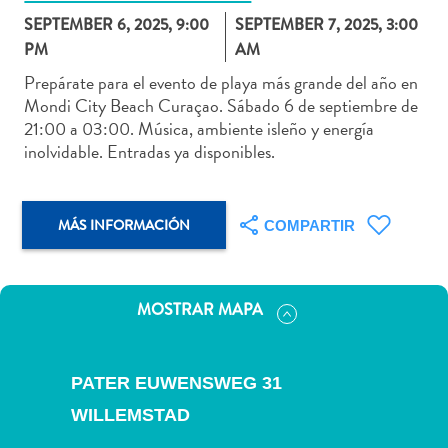
SEPTEMBER 6, 2025, 9:00
SEPTEMBER 7, 2025, 3:00
PM
AM
Prepárate para el evento de playa más grande del año en
Mondi City Beach Curaçao. Sábado 6 de septiembre de
Actividades
21:00 a 03:00. Música, ambiente isleño y energía
acuáticas
inolvidable. Entradas ya disponibles.
Alquiler
de
coches
MÁS INFORMACIÓN
COMPARTIR
Arte
y
Cultura
Aventuras
MOSTRAR MAPA
en
tierra
Comida
PATER EUWENSWEG 31
y
WILLEMSTAD
bebida