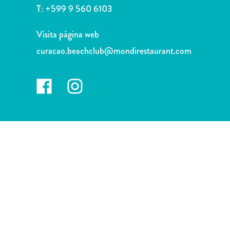
Deportes
T:
+599 9 560 6103
y
golf
Visita página web
Excursiones
curacao.beachclub@mondirestaurant.com
Monumentos
y
lugares
de
interés
Museos
Naturaleza
y
parques
Operadores
de
buceo
otro
Playas