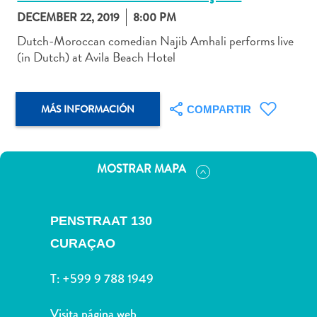
DECEMBER 22, 2019
8:00 PM
Dutch-Moroccan comedian Najib Amhali performs live
(in Dutch) at Avila Beach Hotel
Actividades
acuáticas
MÁS INFORMACIÓN
Alquiler
COMPARTIR
de
coches
Arte
MOSTRAR MAPA
y
Cultura
Aventuras
PENSTRAAT 130
en
CURAÇAO
tierra
Comida
T:
+599 9 788 1949
y
bebida
Visita página web