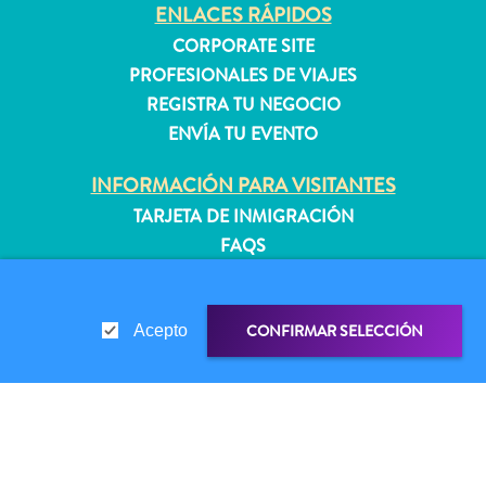
quedarse?
ENLACES RÁPIDOS
CORPORATE SITE
PROFESIONALES DE VIAJES
REGISTRA TU NEGOCIO
ENVÍA TU EVENTO
INFORMACIÓN PARA VISITANTES
TARJETA DE INMIGRACIÓN
FAQS
CONTÁCTENOS
EVENTOS
CONFIRMAR SELECCIÓN
Acepto
GUÍA TURÍSTICO
ACERCA DE ESTE SITIO
POLÍTICA DE PRIVACIDAD
ENLACE DE COMPARTIR
COMPARTIR EN
CONDICIONES DE USO