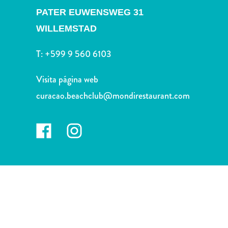
Deportes
PATER EUWENSWEG 31
y
WILLEMSTAD
golf
Excursiones
T:
+599 9 560 6103
Monumentos
y
Visita página web
lugares
de
curacao.beachclub@mondirestaurant.com
interés
Museos
Naturaleza
y
parques
Operadores
de
buceo
otro
Playas