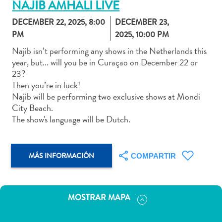
NAJIB AMHALI LIVE
DECEMBER 22, 2025, 8:00
DECEMBER 23,
PM
2025, 10:00 PM
Najib isn’t performing any shows in the Netherlands this
Actividades
year, but... will you be in Curaçao on December 22 or
acuáticas
23?
Alquiler
Then you’re in luck!
de
Najib will be performing two exclusive shows at Mondi
coches
City Beach.
Arte
The show's language will be Dutch.
y
Cultura
Aventuras
MÁS INFORMACIÓN
COMPARTIR
en
tierra
Comida
MOSTRAR MAPA
y
bebida