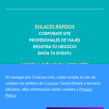
✕
quedarse?
ENLACES RÁPIDOS
CORPORATE SITE
PROFESIONALES DE VIAJES
REGISTRA TU NEGOCIO
ENVÍA TU EVENTO
INFORMACIÓN PARA VISITANTES
TARJETA DE INMIGRACIÓN
Al navegar por Curacao.com, usted acepta el uso de
FAQS
cookies de perfiles de Curaçao Tourist Board y terceros
CONTÁCTENOS
afiliados. Más información sobre cookies y
Privacy
EVENTOS
Policy
GUÍA TURÍSTICO