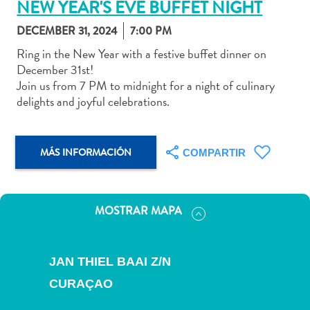
NEW YEAR'S EVE BUFFET NIGHT
DECEMBER 31, 2024
7:00 PM
Ring in the New Year with a festive buffet dinner on
December 31st!
Actividades
Join us from 7 PM to midnight for a night of culinary
acuáticas
delights and joyful celebrations.
Alquiler
de
coches
MÁS INFORMACIÓN
COMPARTIR
Arte
y
Cultura
MOSTRAR MAPA
Aventuras
en
tierra
JAN THIEL BAAI Z/N
Comida
y
CURAÇAO
bebida