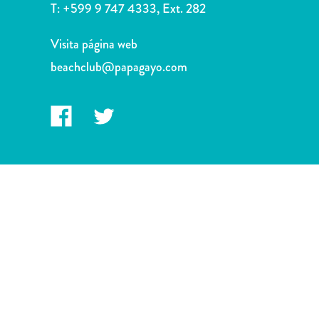
Deportes
T:
+599 9 747 4333, Ext. 282
y
golf
Visita página web
Excursiones
beachclub@papagayo.com
Monumentos
y
lugares
de
interés
Museos
Naturaleza
y
parques
Operadores
de
buceo
otro
Playas