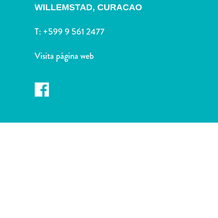
Deportes
WILLEMSTAD, CURACAO
y
golf
T:
+599 9 561 2477
Excursiones
Monumentos
Visita página web
y
lugares
de
interés
Museos
Naturaleza
y
parques
Operadores
de
buceo
otro
Playas