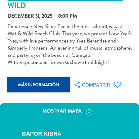
WILD
DECEMBER 31, 2025
8:00 PM
Experience New Year's Eve in the most vibrant way at
Wet & Wild Beach Club. This year, we present New Year's
Actividades
Yves, with live performances by Yves Berendse and
acuáticas
Kimberly Fransens. An evening full of music, atmosphere,
Alquiler
and partying on the beach of Curaçao.
de
With a spectacular fireworks show at midnight!
coches
Arte
y
MÁS INFORMACIÓN
COMPARTIR
Cultura
Aventuras
en
tierra
MOSTRAR MAPA
Comida
y
bebida
BAPOR KIBRA