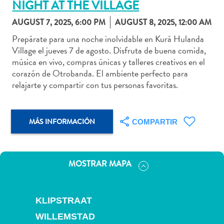
NIGHT AT THE VILLAGE
AUGUST 7, 2025, 6:00 PM
AUGUST 8, 2025, 12:00 AM
Prepárate para una noche inolvidable en Kurá Hulanda
Village el jueves 7 de agosto. Disfruta de buena comida,
Actividades
música en vivo, compras únicas y talleres creativos en el
acuáticas
corazón de Otrobanda. El ambiente perfecto para
Alquiler
relajarte y compartir con tus personas favoritas.
de
coches
Arte
MÁS INFORMACIÓN
COMPARTIR
y
Cultura
Aventuras
MOSTRAR MAPA
en
tierra
Comida
KLIPSTRAAT
y
bebida
WILLEMSTAD