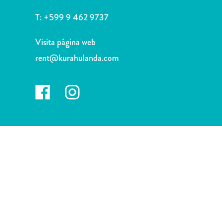
Deportes
y
T:
+599 9 462 9737
golf
Excursiones
Visita página web
Monumentos
rent@kurahulanda.com
y
lugares
de
interés
Museos
Naturaleza
y
parques
Operadores
de
buceo
otro
Playas