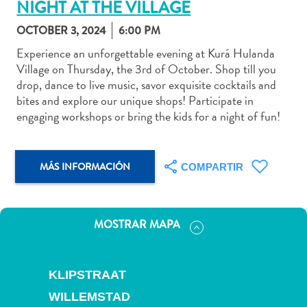
NIGHT AT THE VILLAGE
OCTOBER 3, 2024
6:00 PM
Experience an unforgettable evening at Kurá Hulanda
Village on Thursday, the 3rd of October. Shop till you
Actividades
drop, dance to live music, savor exquisite cocktails and
acuáticas
bites and explore our unique shops! Participate in
Alquiler
engaging workshops or bring the kids for a night of fun!
de
coches
Arte
MÁS INFORMACIÓN
COMPARTIR
y
Cultura
Aventuras
MOSTRAR MAPA
en
tierra
Comida
KLIPSTRAAT
y
bebida
WILLEMSTAD