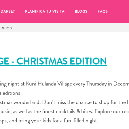
EDARSE?
PLANIFICA TU VISITA
BLOGS
FAQS
EDITION
GE - CHRISTMAS EDITION
iting night at Kurá Hulanda Village every Thursday in Dece
s editions!
istmas wonderland. Don’t miss the chance to shop for the h
 music, as well as the finest cocktails & bites. Explore our re
de hacer clic en el
s, and bring your kids for a fun-filled night.