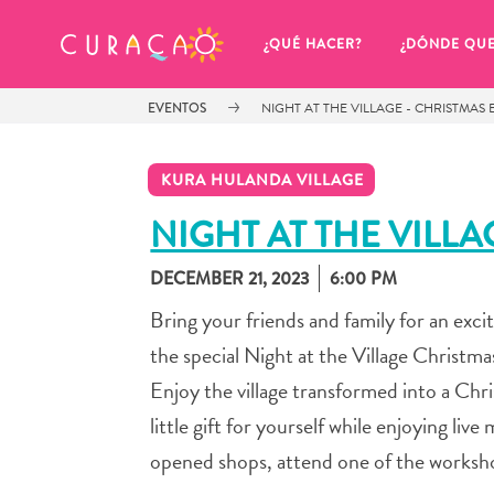
MIS FAVORITOS
¿QUÉ HACER?
¿DÓNDE QU
EVENTOS
NIGHT AT THE VILLAGE - CHRISTMAS 
KURA HULANDA VILLAGE
NIGHT AT THE VILLA
DECEMBER 21, 2023
6:00 PM
Parece que no has guardado 
ningún lugar favorito aún.
Bring your friends and family for an exc
the special Night at the Village Christma
Enjoy the village transformed into a Chr
little gift for yourself while enjoying live
Cuando quiera guardar algo para más tarde, asegúrese 
opened shops, attend one of the workshop