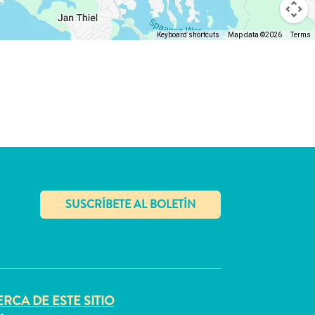
Keyboard shortcuts
Map data ©2026
Terms
✕
RCA DE ESTE SITIO