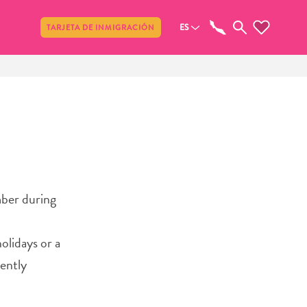
Compartir
ES
TARJETA DE INMIGRACIÓN
mber during
olidays or a
cently