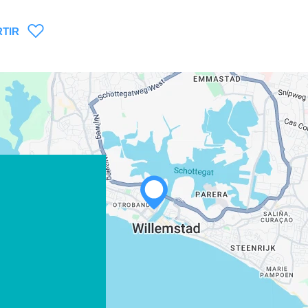
TIR
WHATSAPP
FACEBOOK
X
COPIAR ENLACE
CORREO ELECTRÓNICO