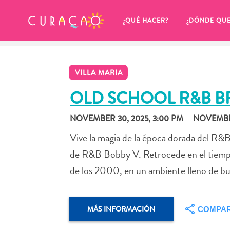
MIS FAVORITOS
¿QUÉ HACER?
¿DÓNDE QU
VILLA MARIA
OLD SCHOOL R&B 
NOVEMBER 30, 2025, 3:00 PM
NOVEMBER
Parece que no has guardado 
Vive la magia de la época dorada del R&
ningún lugar favorito aún.
de R&B Bobby V. Retrocede en el tiempo y
de los 2000, en un ambiente lleno de bu
Cuando quiera guardar algo para más tarde, asegúrese 
MÁS INFORMACIÓN
COMPAR