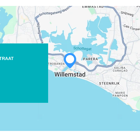
STRAAT
WHATSAPP
FACEBOOK
X
COPIAR ENLACE
CORREO ELECTRÓNICO
COPIAR ENLACE