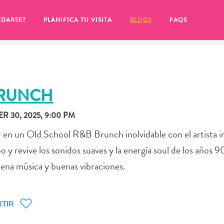
EDARSE?
PLANIFICA TU VISITA
BLOGS
FAQS
BRUNCH
 30, 2025, 9:00 PM
B en un Old School R&B Brunch inolvidable con el artista i
 revive los sonidos suaves y la energía soul de los años 90
ena música y buenas vibraciones.
de hacer clic en el
TIR