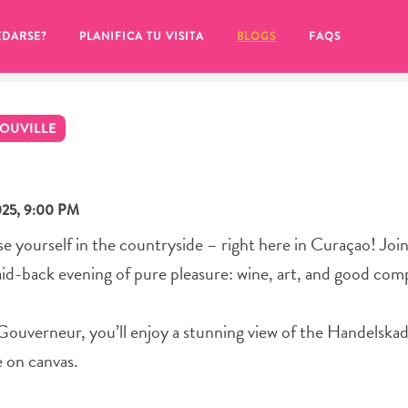
EDARSE?
PLANIFICA TU VISITA
BLOGS
FAQS
OUVILLE
25, 9:00 PM
 yourself in the countryside – right here in Curaçao! Join
id-back evening of pure pleasure: wine, art, and good com
 Gouverneur, you’ll enjoy a stunning view of the Handelskad
e on canvas.
de hacer clic en el