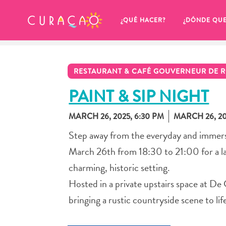
MIS FAVORITOS
¿QUÉ HACER?
¿DÓNDE QU
RESTAURANT & CAFÉ GOUVERNEUR DE R
PAINT & SIP NIGHT
MARCH 26, 2025, 6:30 PM
MARCH 26, 20
Parece que no has guardado 
Step away from the everyday and immerse
ningún lugar favorito aún.
March 26th from 18:30 to 21:00 for a la
charming, historic setting.
Hosted in a private upstairs space at De
bringing a rustic countryside scene to lif
Cuando quiera guardar algo para más tarde, asegúrese 