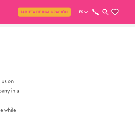
Compartir
ES
TARJETA DE INMIGRACIÓN
 us on
pany in a
e while