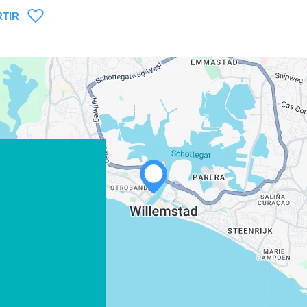
TIR
WHATSAPP
FACEBOOK
X
COPIAR ENLACE
CORREO ELECTRÓNICO
COPIAR ENLACE