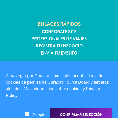
quedarse?
ENLACES RÁPIDOS
CORPORATE SITE
PROFESIONALES DE VIAJES
REGISTRA TU NEGOCIO
ENVÍA TU EVENTO
INFORMACIÓN PARA VISITANTES
TARJETA DE INMIGRACIÓN
Al navegar por Curacao.com, usted acepta el uso de
FAQS
cookies de perfiles de Curaçao Tourist Board y terceros
CONTÁCTENOS
afiliados. Más información sobre cookies y
Privacy
EVENTOS
Policy
GUÍA TURÍSTICO
ACERCA DE ESTE SITIO
CONFIRMAR SELECCIÓN
Acepto