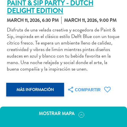
PAINT & SIP PARTY - DUTCH
DELIGHT EDITION
MARCH 11, 2026, 6:30 PM
MARCH 11, 2026, 9:00 PM
Disfruta de una velada creativa y acogedora de Paint &
Actividades
Sip, inspirada en el clásico estilo Delft Blue con un toque
acuáticas
cítrico fresco. Te espera un ambiente lleno de calidez,
Alquiler
creatividad y vibras de limón mientras pintas diseños
de
audaces en azul y blanco con tu bebida favorita en la
coches
mano. Una noche relajada y social donde el arte, la
Arte
buena compañía y la inspiración se unen.
y
Cultura
Aventuras
MÁS INFORMACIÓN
COMPARTIR
en
tierra
Comida
MOSTRAR MAPA
y
bebida