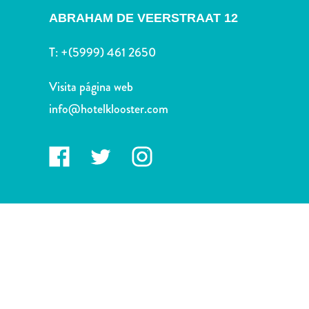
Deportes
ABRAHAM DE VEERSTRAAT 12
y
golf
T:
+(5999) 461 2650
Excursiones
Monumentos
Visita página web
y
info@hotelklooster.com
lugares
de
interés
Museos
Naturaleza
y
parques
Operadores
de
buceo
otro
Playas