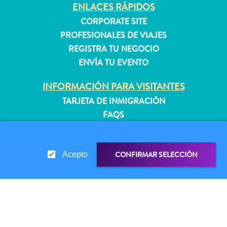
quedarse?
ENLACES RÁPIDOS
CORPORATE SITE
PROFESIONALES DE VIAJES
REGISTRA TU NEGOCIO
ENVÍA TU EVENTO
INFORMACIÓN PARA VISITANTES
TARJETA DE INMIGRACIÓN
FAQS
CONTÁCTENOS
EVENTOS
CONFIRMAR SELECCIÓN
Acepto
GUÍA TURÍSTICO
ACERCA DE ESTE SITIO
POLÍTICA DE PRIVACIDAD
ENLACE DE COMPARTIR
COMPARTIR EN
CONDICIONES DE USO