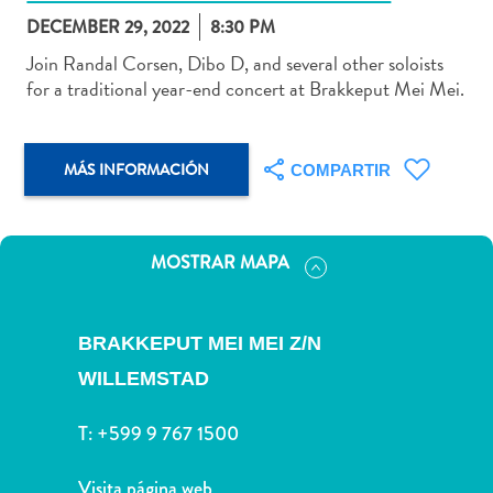
DECEMBER 29, 2022
8:30 PM
Join Randal Corsen, Dibo D, and several other soloists
for a traditional year-end concert at Brakkeput Mei Mei.
Actividades
acuáticas
MÁS INFORMACIÓN
Alquiler
COMPARTIR
de
coches
Arte
MOSTRAR MAPA
y
Cultura
Aventuras
BRAKKEPUT MEI MEI Z/N
en
WILLEMSTAD
tierra
Comida
T:
+599 9 767 1500
y
bebida
Visita página web