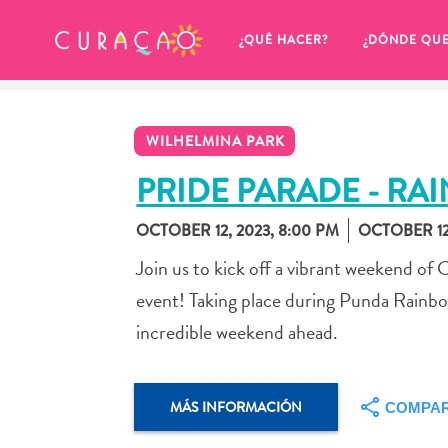
MIS FAVORITOS
¿QUÉ HACER?
¿DÓNDE QU
WILHELMINA PARK
PRIDE PARADE - RA
OCTOBER 12, 2023, 8:00 PM
OCTOBER 12,
Parece que no has guardado 
Join us to kick off a vibrant weekend of
ningún lugar favorito aún.
event! Taking place during Punda Rainbow
incredible weekend ahead.
Cuando quiera guardar algo para más tarde, asegúrese 
MÁS INFORMACIÓN
COMPAR