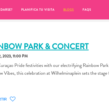
EDARSE?
PLANIFICA TU VISITA
BLOGS
FAQS
INBOW PARK & CONCERT
 2023, 11:00 PM
 Curaçao Pride festivities with our electrifying Rainbow Pa
 Vibes, this celebration at Wilhelminaplein sets the stage 
de hacer clic en el
TIR