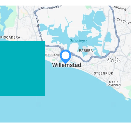
WHATSAPP
FACEBOOK
X
COPIAR ENLACE
CORREO ELECTRÓNICO
COPIAR ENLACE