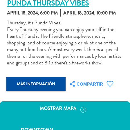
PUNDA THURSDAY VIBES
APRIL 18, 2024, 6:00 PM
APRIL 18, 2024, 10:00 PM
Thursday, it's Punda Vibes!
Every Thursday evening you can enjoy yourself in the
Actividades
heart of Punda. The friendly atmosphere, music,
acuáticas
shopping, and of course enjoying a drink at one of the
Alquiler
many outdoor bars. Almost every week there's a special
de
theme for the evening with performances by local artists
coches
and groups and at 8:15 there's a fireworks show.
Arte
y
Cultura
MÁS INFORMACIÓN
COMPARTIR
Aventuras
en
tierra
MOSTRAR MAPA
Comida
y
bebida
DOWNTOWN