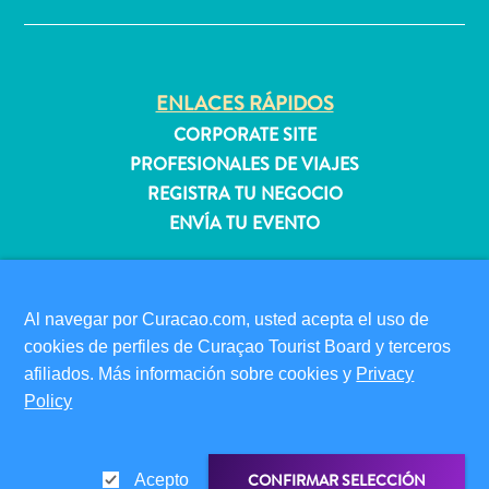
quedarse?
ENLACES RÁPIDOS
CORPORATE SITE
PROFESIONALES DE VIAJES
REGISTRA TU NEGOCIO
ENVÍA TU EVENTO
INFORMACIÓN PARA VISITANTES
TARJETA DE INMIGRACIÓN
Al navegar por Curacao.com, usted acepta el uso de
FAQS
cookies de perfiles de Curaçao Tourist Board y terceros
CONTÁCTENOS
afiliados. Más información sobre cookies y
Privacy
EVENTOS
Policy
GUÍA TURÍSTICO
ACERCA DE ESTE SITIO
CONFIRMAR SELECCIÓN
Acepto