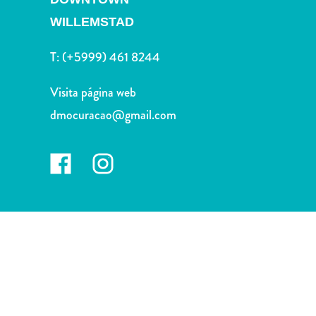
Deportes
WILLEMSTAD
y
golf
T:
(+5999) 461 8244
Excursiones
Monumentos
Visita página web
y
lugares
dmocuracao@gmail.com
de
interés
Museos
Naturaleza
y
parques
Operadores
de
buceo
otro
Playas