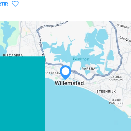
TIR
WHATSAPP
FACEBOOK
X
COPIAR ENLACE
CORREO ELECTRÓNICO
COPIAR ENLACE