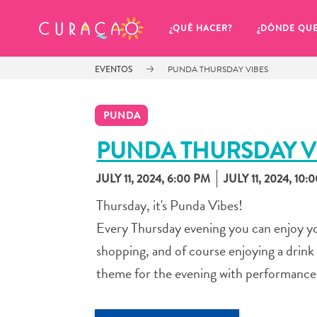
MIS FAVORITOS
¿QUÉ HACER?
¿DÓNDE QU
EVENTOS
PUNDA THURSDAY VIBES
PUNDA
PUNDA THURSDAY V
JULY 11, 2024, 6:00 PM
JULY 11, 2024, 10:
Parece que no has guardado 
ningún lugar favorito aún.
Thursday, it's Punda Vibes!
Every Thursday evening you can enjoy yo
shopping, and of course enjoying a drink
theme for the evening with performances 
Cuando quiera guardar algo para más tarde, asegúrese 