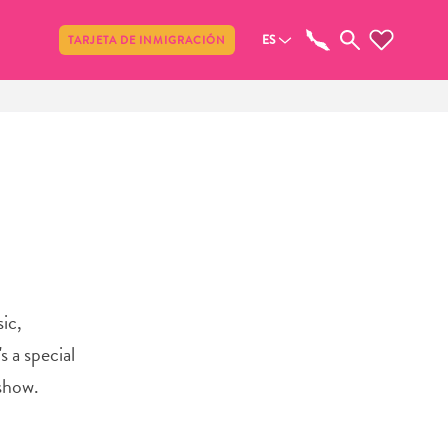
Compartir
ES
TARJETA DE INMIGRACIÓN
ic,
 a special
 show.