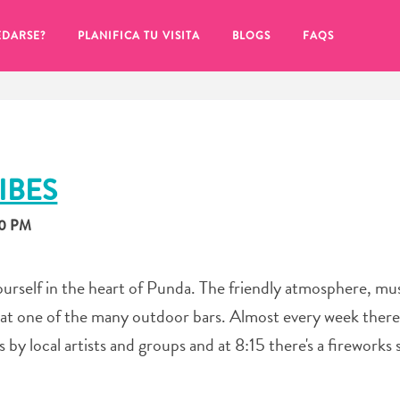
EDARSE?
PLANIFICA TU VISITA
BLOGS
FAQS
IBES
00 PM
urself in the heart of Punda. The friendly atmosphere, mus
 at one of the many outdoor bars. Almost every week there's
by local artists and groups and at 8:15 there's a fireworks
de hacer clic en el