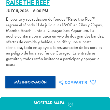
RAISE THE REEF
JULY 11, 2026
6:00 PM
El evento y recaudación de fondos “Raise the Reef”
regresa el sábado 11 de julio a las 18:00 en Olas y Copas,
Actividades
Mambo Beach, junto al Curaçao Sea Aquarium. La
acuáticas
noche contará con música en vivo de dos grandes bandas,
Alquiler
ofertas de comida y bebida, una rifa y una subasta
de
silenciosa, todo en apoyo a la restauración de los corales
coches
en peligro de los arrecifes de Curaçao. La entrada es
Arte
gratuita y todos están invitados a participar y apoyar la
y
causa.
Cultura
Aventuras
en
MÁS INFORMACIÓN
COMPARTIR
tierra
Comida
y
MOSTRAR MAPA
bebida