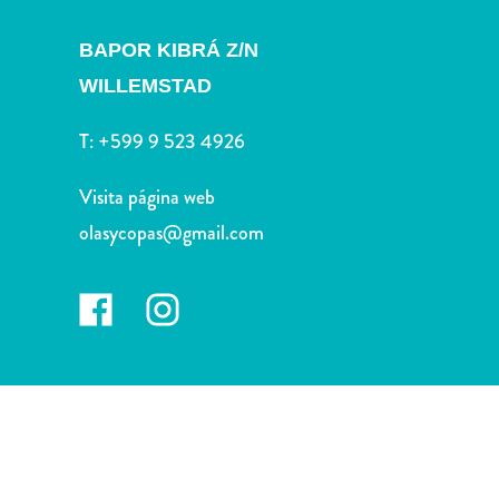
Deportes
y
BAPOR KIBRÁ Z/N
golf
WILLEMSTAD
Excursiones
Monumentos
T:
+599 9 523 4926
y
lugares
Visita página web
de
olasycopas@gmail.com
interés
Museos
Naturaleza
y
parques
Operadores
de
buceo
otro
Playas