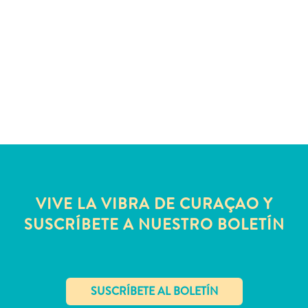
Servicios
de
taxi
Sitios
de
buceo
y
snorkel
Spa
y
bienestar
Vida
VIVE LA VIBRA DE CURAÇAO Y
nocturna
SUSCRÍBETE A NUESTRO BOLETÍN
y
entretenimiento
Zonas
Comerciales
¿Dónde