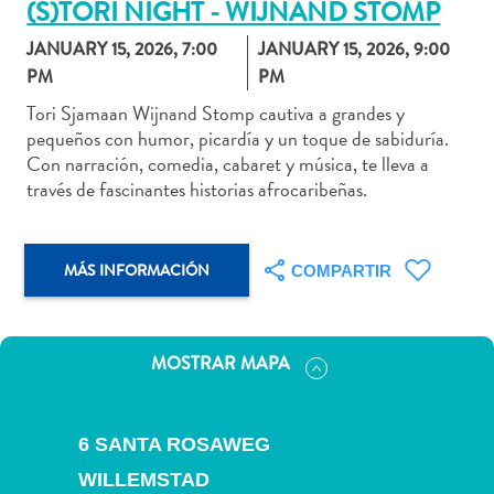
(S)TORI NIGHT - WIJNAND STOMP
JANUARY 15, 2026, 7:00
JANUARY 15, 2026, 9:00
PM
PM
Tori Sjamaan Wijnand Stomp cautiva a grandes y
Actividades
pequeños con humor, picardía y un toque de sabiduría.
acuáticas
Con narración, comedia, cabaret y música, te lleva a
Alquiler
través de fascinantes historias afrocaribeñas.
de
coches
Arte
MÁS INFORMACIÓN
COMPARTIR
y
Cultura
Aventuras
MOSTRAR MAPA
en
tierra
Comida
6 SANTA ROSAWEG
y
bebida
WILLEMSTAD