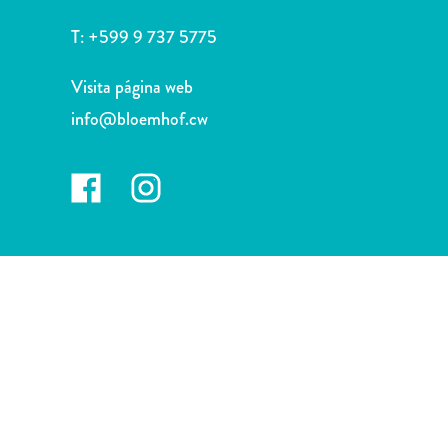
Deportes
y
T:
+599 9 737 5775
golf
Excursiones
Visita página web
Monumentos
info@bloemhof.cw
y
lugares
de
interés
Museos
Naturaleza
y
parques
Operadores
de
buceo
otro
Playas