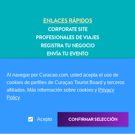
quedarse?
ENLACES RÁPIDOS
CORPORATE SITE
PROFESIONALES DE VIAJES
REGISTRA TU NEGOCIO
ENVÍA TU EVENTO
INFORMACIÓN PARA VISITANTES
Al navegar por Curacao.com, usted acepta el uso de
TARJETA DE INMIGRACIÓN
cookies de perfiles de Curaçao Tourist Board y terceros
FAQS
afiliados. Más información sobre cookies y
Privacy
CONTÁCTENOS
Policy
EVENTOS
GUÍA TURÍSTICO
CONFIRMAR SELECCIÓN
Acepto
ACERCA DE ESTE SITIO
POLÍTICA DE PRIVACIDAD