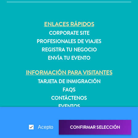
quedarse?
ENLACES RÁPIDOS
CORPORATE SITE
PROFESIONALES DE VIAJES
REGISTRA TU NEGOCIO
ENVÍA TU EVENTO
INFORMACIÓN PARA VISITANTES
TARJETA DE INMIGRACIÓN
FAQS
CONTÁCTENOS
EVENTOS
GUÍA TURÍSTICO
CONFIRMAR SELECCIÓN
Acepto
ACERCA DE ESTE SITIO