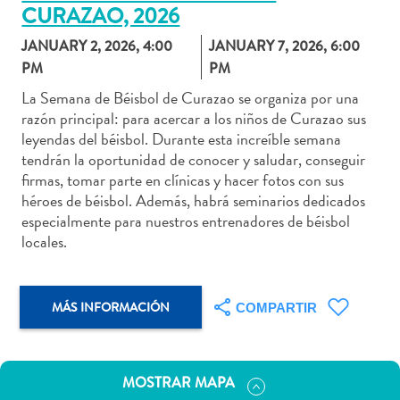
CURAZAO, 2026
JANUARY 2, 2026, 4:00
JANUARY 7, 2026, 6:00
PM
PM
Actividades
La Semana de Béisbol de Curazao se organiza por una
razón principal: para acercar a los niños de Curazao sus
acuáticas
leyendas del béisbol. Durante esta increíble semana
Alquiler
tendrán la oportunidad de conocer y saludar, conseguir
de
firmas, tomar parte en clínicas y hacer fotos con sus
coches
héroes de béisbol. Además, habrá seminarios dedicados
Arte
especialmente para nuestros entrenadores de béisbol
y
locales.
Cultura
Aventuras
en
MÁS INFORMACIÓN
COMPARTIR
tierra
Comida
y
MOSTRAR MAPA
bebida