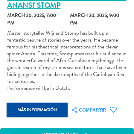
ANANSI' STOMP
MARCH 20, 2025, 7:00
MARCH 20, 2025, 9:00
PM
PM
Actividades
Master storyteller Wijnand Stomp has built up a
fantastic oeuvre of stories over the years. He became
acuáticas
famous for his theatrical interpretations of the clever
Alquiler
spider Anansi. This time, Stomp immerses his audience in
de
the wonderful world of Afro-Caribbean mythology. He
coches
goes in search of mysterious sea creatures that have been
Arte
hiding together in the dark depths of the Caribbean Sea
y
for centuries.
Cultura
Performance will be in Dutch.
Aventuras
en
tierra
MÁS INFORMACIÓN
COMPARTIR
Comida
y
bebida