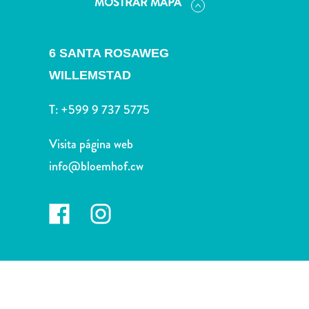
MOSTRAR MAPA
Deportes
y
golf
6 SANTA ROSAWEG
Excursiones
Monumentos
WILLEMSTAD
y
T:
+599 9 737 5775
lugares
de
Visita página web
interés
Museos
info@bloemhof.cw
Naturaleza
y
parques
Operadores
de
buceo
otro
Playas