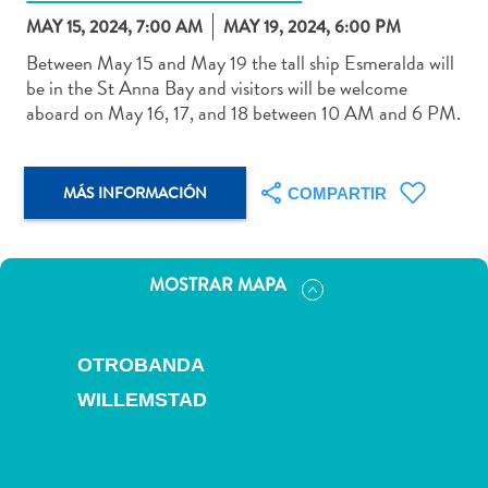
MAY 15, 2024, 7:00 AM
MAY 19, 2024, 6:00 PM
Between May 15 and May 19 the tall ship Esmeralda will
be in the St Anna Bay and visitors will be welcome
aboard on May 16, 17, and 18 between 10 AM and 6 PM.
Actividades
acuáticas
Alquiler
MÁS INFORMACIÓN
COMPARTIR
de
coches
Arte
y
MOSTRAR MAPA
Cultura
Aventuras
en
OTROBANDA
tierra
WILLEMSTAD
Comida
y
bebida