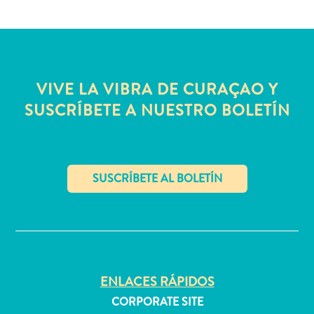
Servicios
de
taxi
Sitios
de
VIVE LA VIBRA DE CURAÇAO Y
buceo
SUSCRÍBETE A NUESTRO BOLETÍN
y
snorkel
Spa
y
bienestar
Vida
✕
nocturna
y
entretenimiento
Zonas
ENLACES RÁPIDOS
Comerciales
CORPORATE SITE
¿Dónde