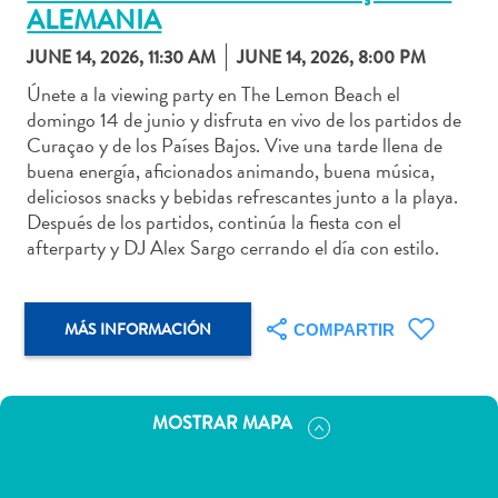
ALEMANIA
JUNE 14, 2026, 11:30 AM
JUNE 14, 2026, 8:00 PM
Únete a la viewing party en The Lemon Beach el
domingo 14 de junio y disfruta en vivo de los partidos de
Actividades
Curaçao y de los Países Bajos. Vive una tarde llena de
acuáticas
buena energía, aficionados animando, buena música,
Alquiler
deliciosos snacks y bebidas refrescantes junto a la playa.
de
Después de los partidos, continúa la fiesta con el
coches
afterparty y DJ Alex Sargo cerrando el día con estilo.
Arte
y
Cultura
MÁS INFORMACIÓN
COMPARTIR
Aventuras
en
tierra
MOSTRAR MAPA
Comida
y
bebida