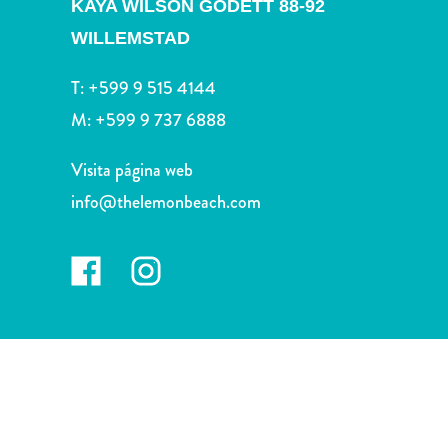
KAYA WILSON GODETT 88-92
Deportes
y
WILLEMSTAD
golf
Excursiones
T:
+599 9 515 4144
Monumentos
M:
+599 9 737 6888
y
lugares
Visita página web
de
info@thelemonbeach.com
interés
Museos
Naturaleza
y
parques
Operadores
de
buceo
otro
Playas