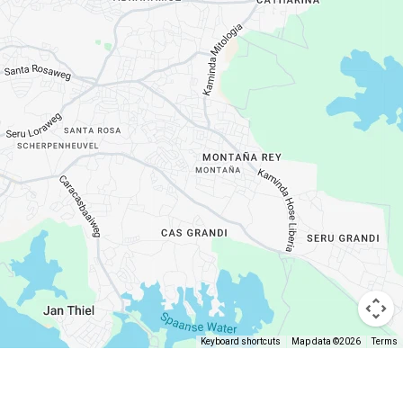
Keyboard shortcuts
Map data ©2026
Terms