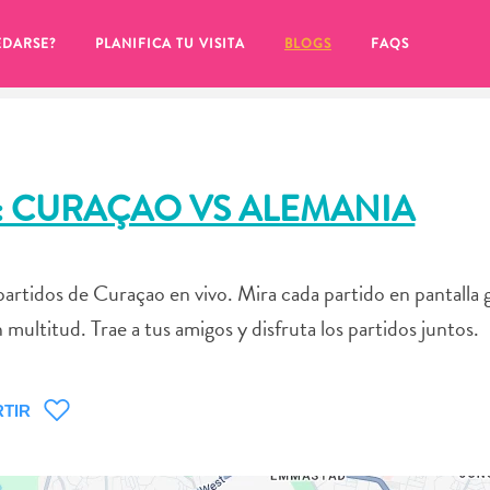
EDARSE?
PLANIFICA TU VISITA
BLOGS
FAQS
: CURAÇAO VS ALEMANIA
artidos de Curaçao en vivo. Mira cada partido en pantalla
ultitud. Trae a tus amigos y disfruta los partidos juntos.
TIR
de hacer clic en el