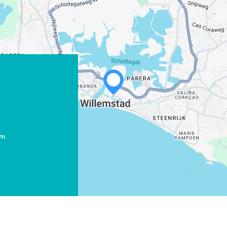
WHATSAPP
FACEBOOK
om
X
COPIAR ENLACE
CORREO ELECTRÓNICO
COPIAR ENLACE