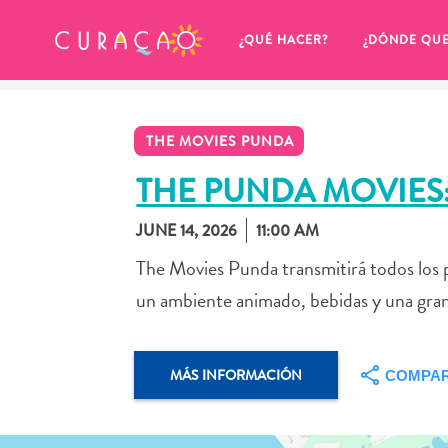
MIS FAVORITOS
¿QUÉ HACER?
¿DÓNDE QU
THE MOVIES PUNDA
THE PUNDA MOVIES
JUNE 14, 2026
11:00 AM
Parece que no has guardado 
The Movies Punda transmitirá todos los p
ningún lugar favorito aún.
un ambiente animado, bebidas y una gran m
MÁS INFORMACIÓN
COMPAR
Cuando quiera guardar algo para más tarde, asegúrese 