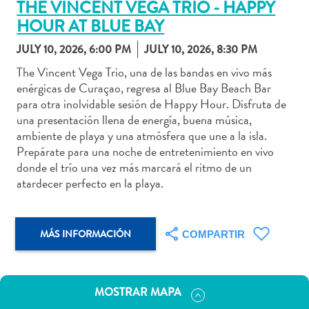
THE VINCENT VEGA TRIO - HAPPY
HOUR AT BLUE BAY
JULY 10, 2026, 6:00 PM
JULY 10, 2026, 8:30 PM
The Vincent Vega Trio, una de las bandas en vivo más
Actividades
enérgicas de Curaçao, regresa al Blue Bay Beach Bar
acuáticas
para otra inolvidable sesión de Happy Hour. Disfruta de
Alquiler
una presentación llena de energía, buena música,
de
ambiente de playa y una atmósfera que une a la isla.
coches
Prepárate para una noche de entretenimiento en vivo
Arte
donde el trío una vez más marcará el ritmo de un
y
atardecer perfecto en la playa.
Cultura
Aventuras
en
MÁS INFORMACIÓN
COMPARTIR
tierra
Comida
y
MOSTRAR MAPA
bebida