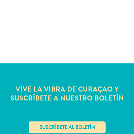
Servicios
de
taxi
Sitios
de
buceo
y
snorkel
Spa
y
bienestar
Vida
VIVE LA VIBRA DE CURAÇAO Y
nocturna
SUSCRÍBETE A NUESTRO BOLETÍN
y
entretenimiento
Zonas
Comerciales
¿Dónde