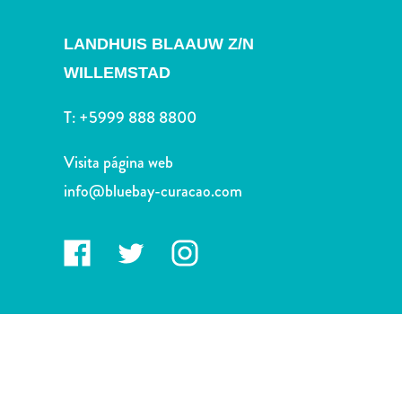
Deportes
y
LANDHUIS BLAAUW Z/N
golf
WILLEMSTAD
Excursiones
Monumentos
T:
+5999 888 8800
y
lugares
Visita página web
de
interés
info@bluebay-curacao.com
Museos
Naturaleza
y
parques
Operadores
de
buceo
otro
Playas