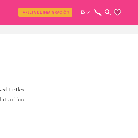
Compartir
ES
TARJETA DE INMIGRACIÓN
ved turtles!
lots of fun