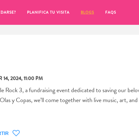
EDARSE?
PLANIFICA TU VISITA
BLOGS
FAQS
14, 2024, 11:00 PM
tle Rock 3, a fundraising event dedicated to saving our belo
as y Copas, we’ll come together with live music, art, and 
de hacer clic en el
TIR