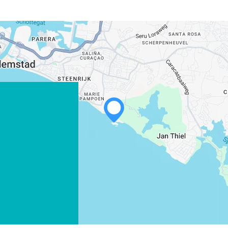
WHATSAPP
FACEBOOK
X
COPIAR ENLACE
CORREO ELECTRÓNICO
COPIAR ENLACE