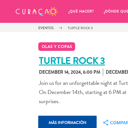
MIS FAVORITOS
¿QUÉ HACER?
¿DÓNDE QU
EVENTOS
TURTLE ROCK 3
OLAS Y COPAS
TURTLE ROCK 3
DECEMBER 14, 2024, 6:00 PM
DECEMBER 
Parece que no has guardado 
ningún lugar favorito aún.
Join us for an unforgettable night at Tur
On December 14th, starting at 6 PM at Ol
surprises.
Cuando quiera guardar algo para más tarde, asegúrese 
MÁS INFORMACIÓN
COMPAR