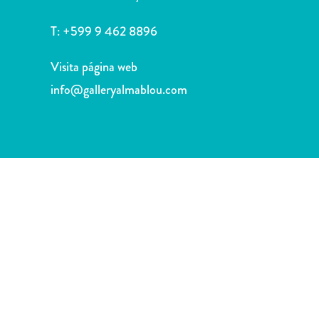
Deportes
y
T:
+599 9 462 8896
golf
Excursiones
Visita página web
Monumentos
info@galleryalmablou.com
y
lugares
de
interés
Museos
Naturaleza
y
parques
Operadores
de
buceo
otro
Playas