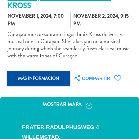
KROSS
NOVEMBER 1, 2024, 7:00
NOVEMBER 2, 2024, 9:15
PM
PM
Actividades
Curaçao mezzo-soprano singer Tania Kross delivers a
musical ode to Curaçao. She takes you on a musical
acuáticas
journey during which she seamlessly fuses classical music
Alquiler
with the warm tones of Curaçao.
de
coches
Arte
MÁS INFORMACIÓN
COMPARTIR
y
Cultura
Aventuras
en
MOSTRAR MAPA
tierra
Comida
y
FRATER RADULPHUSWEG 4
bebida
WILLEMSTAD,