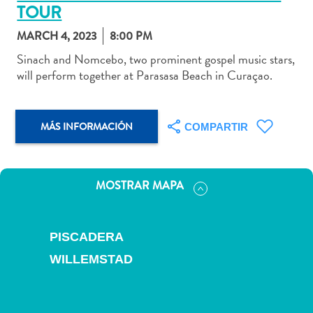
TOUR
MARCH 4, 2023
8:00 PM
Sinach and Nomcebo, two prominent gospel music stars,
will perform together at Parasasa Beach in Curaçao.
Actividades
acuáticas
Alquiler
de
MÁS INFORMACIÓN
COMPARTIR
coches
Arte
y
MOSTRAR MAPA
Cultura
Aventuras
en
PISCADERA
tierra
WILLEMSTAD
Comida
y
bebida