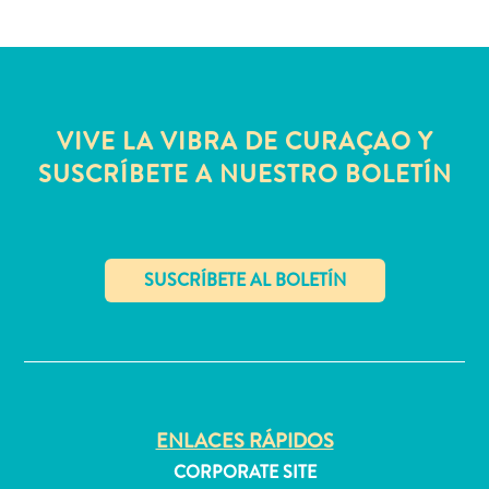
Servicios
de
taxi
Sitios
de
VIVE LA VIBRA DE CURAÇAO Y
buceo
SUSCRÍBETE A NUESTRO BOLETÍN
y
snorkel
Spa
y
bienestar
Vida
✕
nocturna
y
entretenimiento
Zonas
ENLACES RÁPIDOS
Comerciales
CORPORATE SITE
¿Dónde