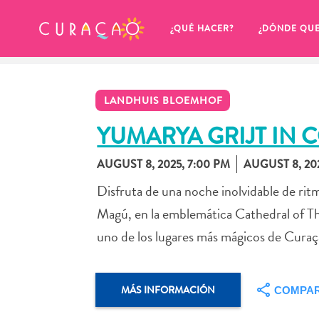
MIS FAVORITOS
¿QUÉ HACER?
¿DÓNDE QU
LANDHUIS BLOEMHOF
YUMARYA GRIJT IN
AUGUST 8, 2025, 7:00 PM
AUGUST 8, 20
Parece que no has guardado 
Disfruta de una noche inolvidable de rit
ningún lugar favorito aún.
Magú, en la emblemática Cathedral of Th
uno de los lugares más mágicos de Curaç
Cuando quiera guardar algo para más tarde, asegúrese 
MÁS INFORMACIÓN
COMPAR