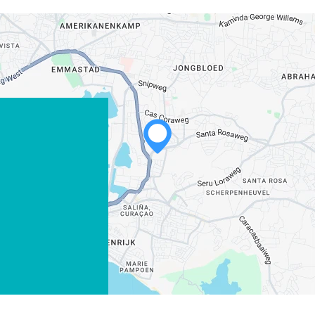
WHATSAPP
FACEBOOK
X
COPIAR ENLACE
CORREO ELECTRÓNICO
COPIAR ENLACE