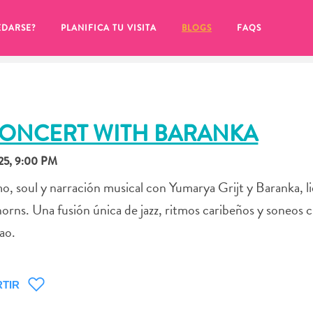
EDARSE?
PLANIFICA TU VISITA
BLOGS
FAQS
 CONCERT WITH BARANKA
25, 9:00 PM
mo, soul y narración musical con Yumarya Grijt y Baranka, l
orns. Una fusión única de jazz, ritmos caribeños y soneos 
ao.
de hacer clic en el
TIR