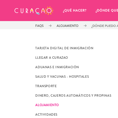
MIS FAVORITOS
¿QUÉ HACER?
¿DÓNDE QU
FAQS
ALOJAMIENTO
¿DÓNDE PUEDO 
TARJETA DIGITAL DE INMIGRACIÓN
LLEGAR A CURAZAO
Parece que no has guardado 
ADUANAS E INMIGRACIÓN
ningún lugar favorito aún.
SALUD Y VACUNAS - HOSPITALES
TRANSPORTE
DINERO, CAJEROS AUTOMÁTICOS Y PROPINAS
ALOJAMIENTO
Cuando quiera guardar algo para más tarde, asegúrese 
ACTIVIDADES