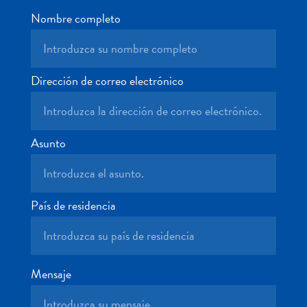
Deportes
Nombre completo
y
golf
Excursiones
Monumentos
Dirección de correo electrónico
y
lugares
de
Asunto
interés
Museos
Naturaleza
y
País de residencia
parques
Operadores
de
buceo
Mensaje
otro
Playas