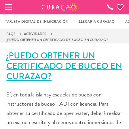
MIS FAVORITOS
¿Qué
Hacer?
TARJETA DIGITAL DE INMIGRACIÓN
LLEGAR A CURAZAO
A
FAQS
ACTIVIDADES
¿PUEDO OBTENER UN CERTIFICADO DE BUCEO EN CURAZAO?
Parece que no has guardado ningún 
lugar favorito aún.
¿PUEDO OBTENER UN
CERTIFICADO DE BUCEO EN
Cuando quiera guardar algo para más tarde, asegúrese 
CURAZAO?
de hacer clic en el  
Sí, en toda la isla hay escuelas de buceo con
instructores de buceo PADI con licencia. Para
obtener su certificado de open water, deberá realizar
un examen escrito y al menos cuatro inmersiones de