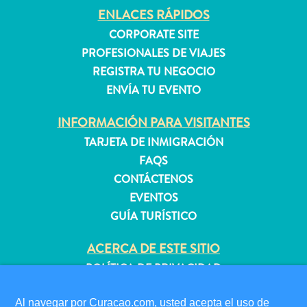
ENLACES RÁPIDOS
CORPORATE SITE
Apartamentos
PROFESIONALES DE VIAJES
Casas
REGISTRA TU NEGOCIO
de
ENVÍA TU EVENTO
vacaciones
Hoteles
INFORMACIÓN PARA VISITANTES
y
TARJETA DE INMIGRACIÓN
Resorts
FAQS
Todo
CONTÁCTENOS
incluido
EVENTOS
Planifica
GUÍA TURÍSTICO
tu
visita
ACERCA DE ESTE SITIO
POLÍTICA DE PRIVACIDAD
CONDICIONES DE USO
Al navegar por Curacao.com, usted acepta el uso de