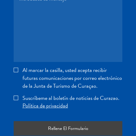
Servicios
de
taxi
Sitios
de
buceo
y
snorkel
Spa
Al marcar la casilla, usted acepta recibir
y
futuras comunicaciones por correo electrónico
bienestar
de la Junta de Turismo de Curaçao.
Vida
nocturna
Suscríbeme al boletín de noticias de Curazao.
y
Política de privacidad
entretenimiento
Zonas
Comerciales
¿Dónde