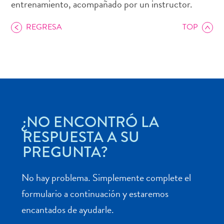
entrenamiento, acompañado por un instructor.
REGRESA
TOP
Actividades
acuáticas
Alquiler
de
coches
Arte
¿NO ENCONTRÓ LA
y
RESPUESTA A SU
Cultura
PREGUNTA?
Aventuras
en
No hay problema. Simplemente complete el
tierra
Comida
formulario a continuación y estaremos
y
encantados de ayudarle.
bebida