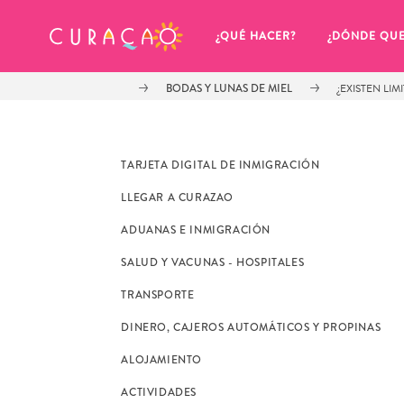
MIS FAVORITOS
¿QUÉ HACER?
¿DÓNDE QU
BODAS Y LUNAS DE MIEL
¿EXISTEN LI
TARJETA DIGITAL DE INMIGRACIÓN
LLEGAR A CURAZAO
Parece que no has guardado 
ADUANAS E INMIGRACIÓN
ningún lugar favorito aún.
SALUD Y VACUNAS - HOSPITALES
TRANSPORTE
DINERO, CAJEROS AUTOMÁTICOS Y PROPINAS
ALOJAMIENTO
Cuando quiera guardar algo para más tarde, asegúrese 
ACTIVIDADES