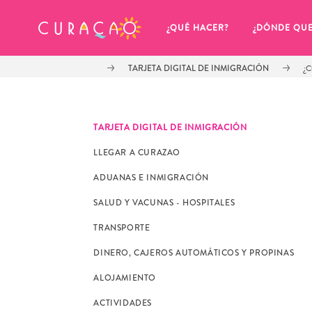
MIS FAVORITOS
¿QUÉ HACER?
¿DÓNDE QU
TARJETA DIGITAL DE INMIGRACIÓN
¿
TARJETA DIGITAL DE INMIGRACIÓN
LLEGAR A CURAZAO
Parece que no has guardado 
ADUANAS E INMIGRACIÓN
ningún lugar favorito aún.
SALUD Y VACUNAS - HOSPITALES
TRANSPORTE
DINERO, CAJEROS AUTOMÁTICOS Y PROPINAS
ALOJAMIENTO
Cuando quiera guardar algo para más tarde, asegúrese 
ACTIVIDADES