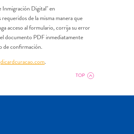
e Inmigración Digital" en
s requeridos de la misma manera que
ga acceso al formulario, corrija su error
gar el documento PDF inmediatamente
co de confirmación.
n
dicardcuracao.com
.
TOP