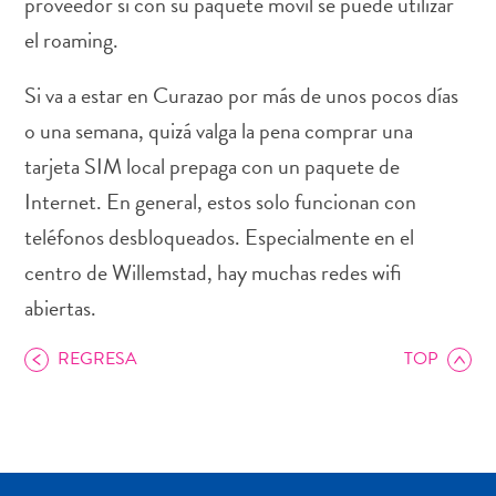
proveedor si con su paquete móvil se puede utilizar
el roaming.
Si va a estar en Curazao por más de unos pocos días
Actividades
o una semana, quizá valga la pena comprar una
acuáticas
tarjeta SIM local prepaga con un paquete de
Alquiler
Internet. En general, estos solo funcionan con
de
coches
teléfonos desbloqueados. Especialmente en el
Arte
centro de Willemstad, hay muchas redes wifi
y
abiertas.
Cultura
Aventuras
REGRESA
TOP
en
tierra
Comida
y
bebida