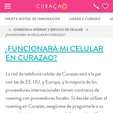
MIS FAVORITOS
¿Qué
Hacer?
TARJETA DIGITAL DE INMIGRACIÓN
LLEGAR A CURAZAO
A
CONEXIÓN A INTERNET Y SERVICIO DE CELULAR
¿FUNCIONARÁ MI CELULAR EN CURAZAO?
Parece que no has guardado ningún 
lugar favorito aún.
¿FUNCIONARÁ MI CELULAR
EN CURAZAO?
Cuando quiera guardar algo para más tarde, asegúrese 
de hacer clic en el  
La red de telefonía celular de Curazao está a la par
con las de EE.UU. y Europa, y la mayoría de los
proveedores internacionales tienen contratos de
roaming con proveedores locales. Si decide utilizar el
roaming en Curazao, asegúrese de preguntarle a su