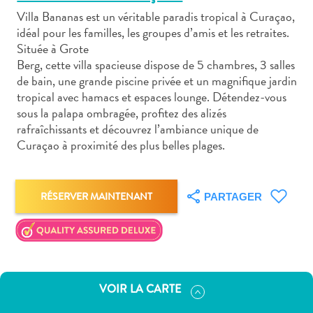
Villa Bananas est un véritable paradis tropical à Curaçao,
idéal pour les familles, les groupes d’amis et les retraites.
Située à Grote
Berg, cette villa spacieuse dispose de 5 chambres, 3 salles
de bain, une grande piscine privée et un magnifique jardin
Art
tropical avec hamacs et espaces lounge. Détendez-vous
et
sous la palapa ombragée, profitez des alizés
culture
rafraîchissants et découvrez l’ambiance unique de
Curaçao à proximité des plus belles plages.
autre
Aventures
sur
l’île
RÉSERVER MAINTENANT
PARTAGER
Cuisine
Excursions
en
mer
Location
VOIR LA CARTE
de