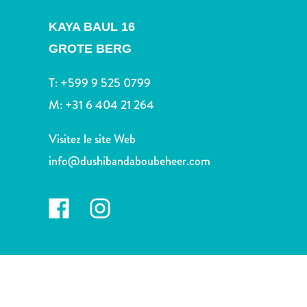
voiture
Musées
KAYA BAUL 16
Nature
GROTE BERG
et
parcs
T:
+599 9 525 0799
Opérateurs
M:
+31 6 404 21 264
de
plongée
Visitez le site Web
Plages
Services
info@dushibandaboubeheer.com
de
taxis
Sites
de
plongée
et
de
snorkeling