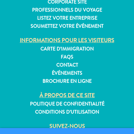
CORPORATE SITE
PROFESSIONNELS DU VOYAGE
LISTEZ VOTRE ENTREPRISE
SOUMETTEZ VOTRE ÉVÉNEMENT
Appartements
Hôtels
INFORMATIONS POUR LES VISITEURS
et
CARTE D’IMMIGRATION
lieux
FAQS
de
CONTACT
vacances
Maisons
ÉVÉNEMENTS
de
BROCHURE EN LIGNE
vacances
À PROPOS DE CE SITE
Tout
inclus
POLITIQUE DE CONFIDENTIALITÉ
Planifiez
CONDITIONS D’UTILISATION
votre
visite
SUIVEZ-NOUS