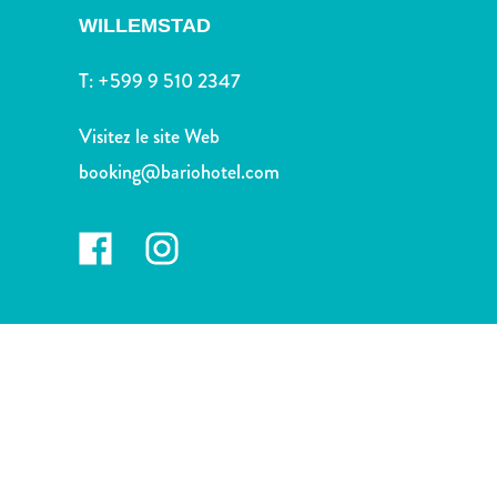
voiture
WILLEMSTAD
Musées
Nature
T:
+599 9 510 2347
et
parcs
Visitez le site Web
Opérateurs
booking@bariohotel.com
de
plongée
Plages
Services
de
taxis
Sites
de
plongée
et
de
snorkeling