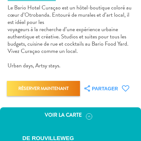
Le Bario Hotel Curaçao est un hôtel-boutique coloré au
cœur d’Otrobanda. Entouré de murales et d’art local, il
est idéal pour les
voyageurs à la recherche d’une expérience urbaine
authentique et créative. Studios et suites pour tous les
Art
budgets, cuisine de rue et cocktails au Bario Food Yard.
et
Vivez Curaçao comme un local.
culture
Urban days, Artsy stays.
autre
Aventures
sur
l’île
RÉSERVER MAINTENANT
PARTAGER
Cuisine
Excursions
en
VOIR LA CARTE
mer
Location
de
DE ROUVILLEWEG