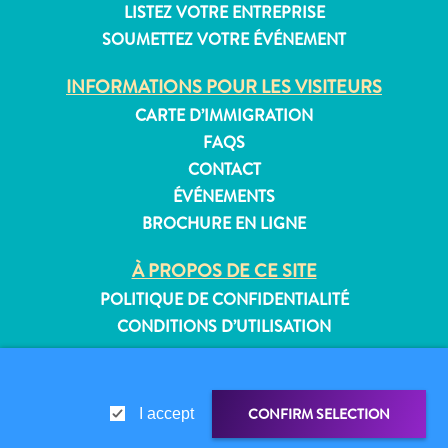
LISTEZ VOTRE ENTREPRISE
SOUMETTEZ VOTRE ÉVÉNEMENT
INFORMATIONS POUR LES VISITEURS
Appartements
CARTE D’IMMIGRATION
Hôtels
FAQS
et
lieux
CONTACT
de
ÉVÉNEMENTS
vacances
BROCHURE EN LIGNE
Maisons
de
À PROPOS DE CE SITE
vacances
POLITIQUE DE CONFIDENTIALITÉ
Tout
CONDITIONS D’UTILISATION
inclus
Planifiez
SUIVEZ-NOUS
votre
CONFIRM SELECTION
I accept
visite