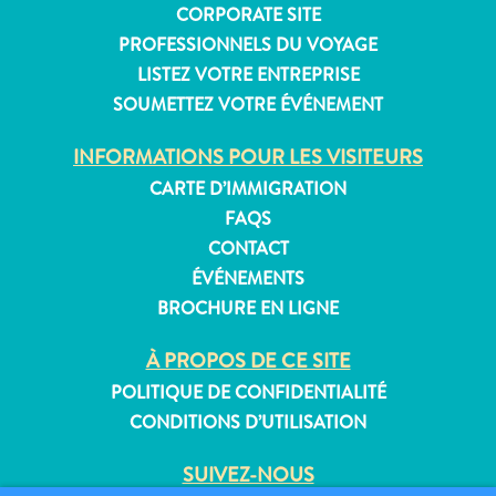
CORPORATE SITE
PROFESSIONNELS DU VOYAGE
LISTEZ VOTRE ENTREPRISE
Appartements
SOUMETTEZ VOTRE ÉVÉNEMENT
Hôtels
INFORMATIONS POUR LES VISITEURS
et
lieux
CARTE D’IMMIGRATION
de
FAQS
vacances
CONTACT
Maisons
ÉVÉNEMENTS
de
BROCHURE EN LIGNE
vacances
Tout
À PROPOS DE CE SITE
inclus
POLITIQUE DE CONFIDENTIALITÉ
Planifiez
CONDITIONS D’UTILISATION
votre
visite
SUIVEZ-NOUS