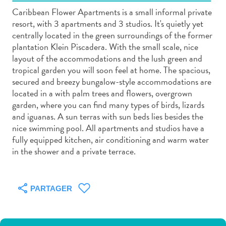
Caribbean Flower Apartments is a small informal private
resort, with 3 apartments and 3 studios. It's quietly yet
centrally located in the green surroundings of the former
plantation Klein Piscadera. With the small scale, nice
layout of the accommodations and the lush green and
Art
tropical garden you will soon feel at home. The spacious,
et
secured and breezy bungalow-style accommodations are
culture
located in a with palm trees and flowers, overgrown
garden, where you can find many types of birds, lizards
autre
and iguanas. A sun terras with sun beds lies besides the
Aventures
nice swimming pool. All apartments and studios have a
sur
fully equipped kitchen, air conditioning and warm water
l’île
in the shower and a private terrace.
Cuisine
Excursions
en
PARTAGER
mer
Location
de