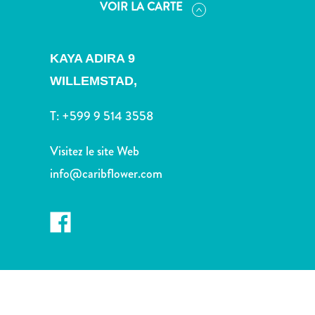
voiture
VOIR LA CARTE
Musées
Nature
et
KAYA ADIRA 9
parcs
WILLEMSTAD,
Opérateurs
de
T:
+599 9 514 3558
plongée
Plages
Visitez le site Web
Services
info@caribflower.com
de
taxis
Sites
de
plongée
et
de
snorkeling