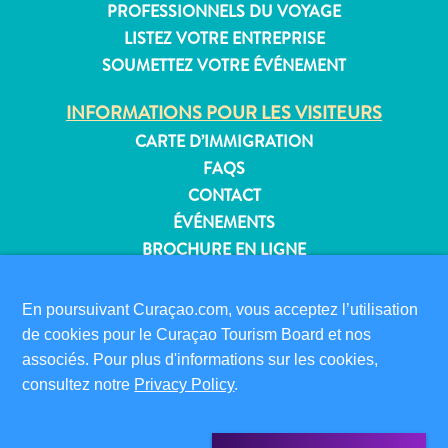
PROFESSIONNELS DU VOYAGE
LISTEZ VOTRE ENTREPRISE
SOUMETTEZ VOTRE ÉVÉNEMENT
Appartements
INFORMATIONS POUR LES VISITEURS
Hôtels
CARTE D’IMMIGRATION
et
FAQS
lieux
de
CONTACT
vacances
ÉVÉNEMENTS
Maisons
BROCHURE EN LIGNE
de
vacances
À PROPOS DE CE SITE
En poursuivant Curaçao.com, vous acceptez l’utilisation
Tout
POLITIQUE DE CONFIDENTIALITÉ
de cookies pour le Curaçao Tourism Board et nos
inclus
CONDITIONS D’UTILISATION
associés. Pour plus d'informations sur les cookies,
Planifiez
consultez notre
Privacy Policy
.
votre
SUIVEZ-NOUS
visite