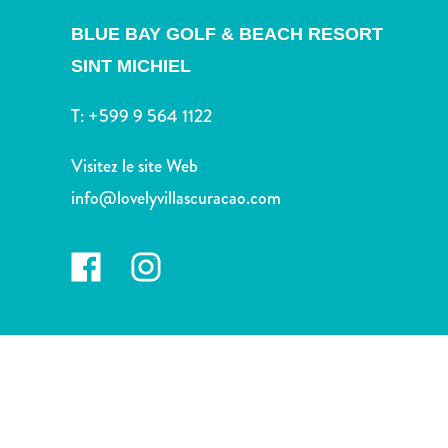
voiture
Musées
BLUE BAY GOLF & BEACH RESORT
Nature
SINT MICHIEL
et
parcs
T:
+599 9 564 1122
Opérateurs
de
Visitez le site Web
plongée
info@lovelyvillascuracao.com
Plages
Services
de
taxis
Sites
de
plongée
et
de
snorkeling