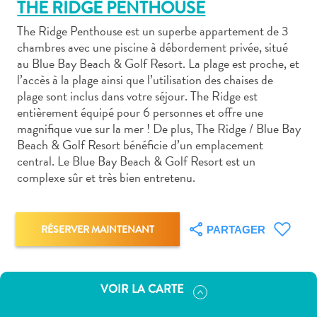
THE RIDGE PENTHOUSE
The Ridge Penthouse est un superbe appartement de 3
chambres avec une piscine à débordement privée, situé
au Blue Bay Beach & Golf Resort. La plage est proche, et
l’accès à la plage ainsi que l’utilisation des chaises de
Art
plage sont inclus dans votre séjour. The Ridge est
et
entièrement équipé pour 6 personnes et offre une
magnifique vue sur la mer ! De plus, The Ridge / Blue Bay
culture
Beach & Golf Resort bénéficie d’un emplacement
autre
central. Le Blue Bay Beach & Golf Resort est un
Aventures
complexe sûr et très bien entretenu.
sur
l’île
Cuisine
RÉSERVER MAINTENANT
PARTAGER
Excursions
en
mer
Location
VOIR LA CARTE
de