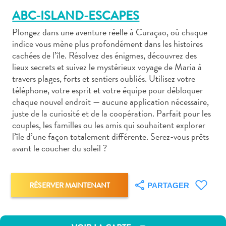
ABC-ISLAND-ESCAPES
Plongez dans une aventure réelle à Curaçao, où chaque
indice vous mène plus profondément dans les histoires
cachées de l’île. Résolvez des énigmes, découvrez des
lieux secrets et suivez le mystérieux voyage de Maria à
Art
travers plages, forts et sentiers oubliés. Utilisez votre
et
téléphone, votre esprit et votre équipe pour débloquer
culture
chaque nouvel endroit — aucune application nécessaire,
autre
juste de la curiosité et de la coopération. Parfait pour les
Aventures
couples, les familles ou les amis qui souhaitent explorer
sur
l’île d’une façon totalement différente. Serez-vous prêts
l’île
avant le coucher du soleil ?
Cuisine
Excursions
en
RÉSERVER MAINTENANT
PARTAGER
mer
Location
de