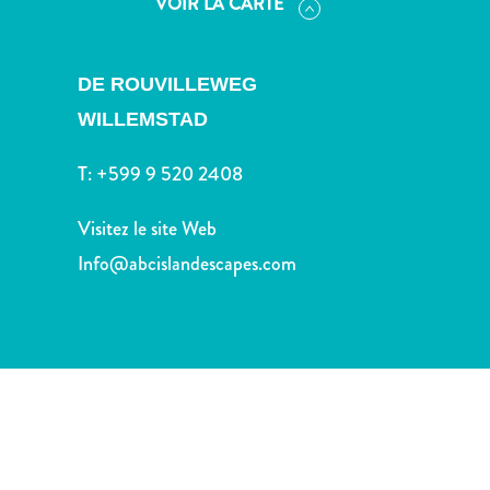
VOIR LA CARTE
voiture
Musées
Nature
DE ROUVILLEWEG
et
parcs
WILLEMSTAD
Opérateurs
T:
+599 9 520 2408
de
plongée
Visitez le site Web
Plages
Services
Info@abcislandescapes.com
de
taxis
Sites
de
plongée
et
de
snorkeling