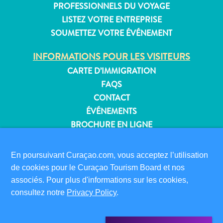
PROFESSIONNELS DU VOYAGE
LISTEZ VOTRE ENTREPRISE
SOUMETTEZ VOTRE ÉVÉNEMENT
Appartements
INFORMATIONS POUR LES VISITEURS
Hôtels
CARTE D’IMMIGRATION
et
lieux
FAQS
de
CONTACT
vacances
ÉVÉNEMENTS
Maisons
BROCHURE EN LIGNE
de
vacances
À PROPOS DE CE SITE
En poursuivant Curaçao.com, vous acceptez l’utilisation
Tout
POLITIQUE DE CONFIDENTIALITÉ
de cookies pour le Curaçao Tourism Board et nos
inclus
CONDITIONS D’UTILISATION
associés. Pour plus d'informations sur les cookies,
Planifiez
consultez notre
Privacy Policy
.
votre
SUIVEZ-NOUS
visite