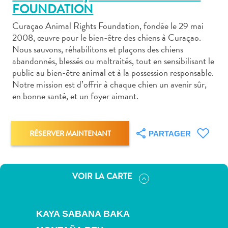
FOUNDATION
Curaçao Animal Rights Foundation, fondée le 29 mai
2008, œuvre pour le bien-être des chiens à Curaçao.
Nous sauvons, réhabilitons et plaçons des chiens
abandonnés, blessés ou maltraités, tout en sensibilisant le
Art
public au bien-être animal et à la possession responsable.
et
Notre mission est d’offrir à chaque chien un avenir sûr,
culture
en bonne santé, et un foyer aimant.
autre
Aventures
sur
RÉSERVER MAINTENANT
PARTAGER
l’île
Cuisine
Excursions
VOIR LA CARTE
en
mer
Location
KAYA SABANA BAKA
de