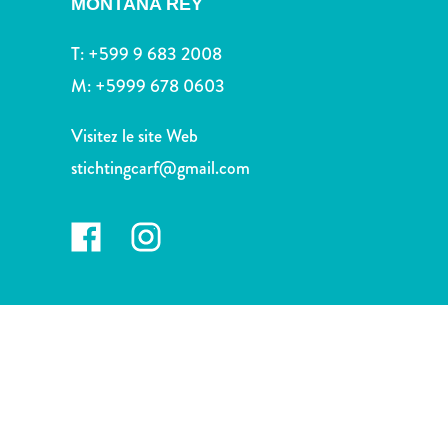
MONTAÑA REY
voiture
Musées
T:
+599 9 683 2008
Nature
et
M:
+5999 678 0603
parcs
Opérateurs
Visitez le site Web
de
stichtingcarf@gmail.com
plongée
Plages
Services
de
taxis
Sites
de
plongée
et
de
snorkeling