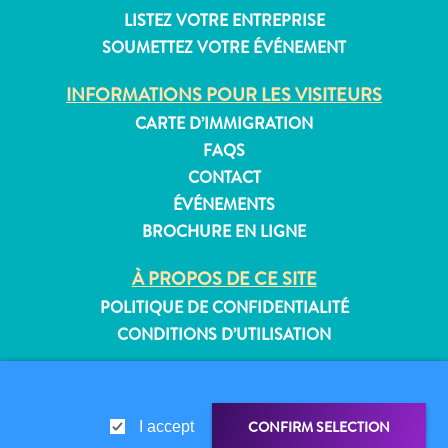
LISTEZ VOTRE ENTREPRISE
SOUMETTEZ VOTRE ÉVÉNEMENT
INFORMATIONS POUR LES VISITEURS
Appartements
Hôtels
CARTE D’IMMIGRATION
et
FAQS
lieux
CONTACT
de
ÉVÉNEMENTS
vacances
BROCHURE EN LIGNE
Maisons
de
À PROPOS DE CE SITE
vacances
POLITIQUE DE CONFIDENTIALITÉ
Tout
CONDITIONS D’UTILISATION
inclus
Planifiez
SUIVEZ-NOUS
votre
visite
CONFIRM SELECTION
I accept